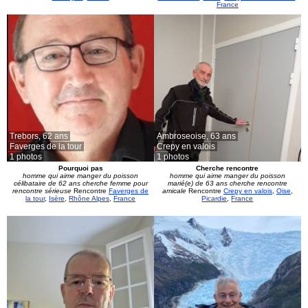
France
Trebors,
62 ans
Ambroseoise,
63 ans
Faverges de la tour
Crepy en valois
1 photos
1 photos
Pourquoi pas
Cherche rencontre
homme qui aime manger du poisson
homme qui aime manger du poisson
célibataire de 62 ans cherche femme pour
marié(e) de 63 ans cherche rencontre
rencontre sérieuse
Rencontre
Faverges de
amicale
Rencontre
Crepy en valois
,
Oise
,
la tour
,
Isère
,
Rhône Alpes
,
France
Picardie
,
France