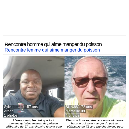
Rencontre homme qui aime manger du poisson
Rencontre femme qui aime manger du poisson
Sylvainmartin,
57 ans
SUN38A,
72 ans
Arbor
Marseille 09
1 photos
4 photos
L'amour est plus fort que tout
Electron libre espère rencontre sérieuse.
homme qui aime manger du poisson
homme qui aime manger du poisson
célibataire de 57 ans cherche femme pour
célibataire de 72 ans cherche femme pour