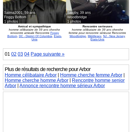
Salma2001,
59 ans
Saigby,
39 ans
Foggy Bottom
Woodbridge
1 photos
1 photos
Amical et sympathique
Rencontre serieuses
homme célibataire de 59 ans cherche
homme célibataire de 39 ans cherche
rencontre amicale
Rencontre
Foggy
femme pour rencontre sérieuse
Rencontre
Bottom
,
DC - District Of Columbia
,
États-
Woodbridge
,
Middlesex
,
NJ - New Jersey
,
Unis
États-Unis
01
02
03
04
Page suivante »
Plus de résultats de recherche pour Arbor
Homme célibataire Arbor
|
Homme cherche femme Arbor
|
Homme cherche homme Arbor
|
Rencontre homme senior
Arbor
|
Annonce rencontre homme sérieux Arbor