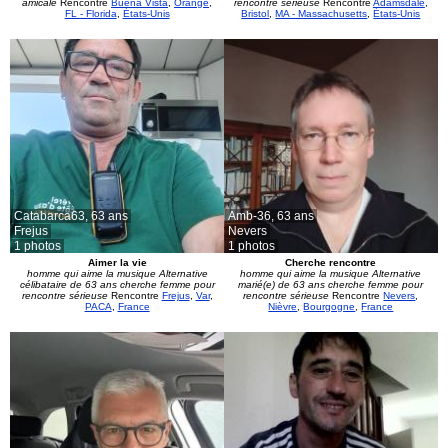
amicale
Rencontre
Buena Vista
,
Orange
,
rencontre sérieuse
Rencontre
Adamsdale
,
FL - Florida
,
États-Unis
Bristol
,
MA - Massachusetts
,
États-Unis
Catabarca63,
63 ans
Amb-36,
63 ans
Frejus
Nevers
1 photos
1 photos
Aimer la vie
Cherche rencontre
homme qui aime la musique Alternative
homme qui aime la musique Alternative
célibataire de 63 ans cherche femme pour
marié(e) de 63 ans cherche femme pour
rencontre sérieuse
Rencontre
Frejus
,
Var
,
rencontre sérieuse
Rencontre
Nevers
,
PACA
,
France
Nièvre
,
Bourgogne
,
France