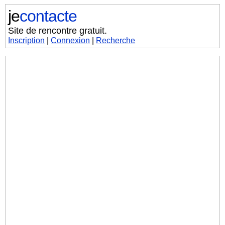
je
contacte
Site de rencontre gratuit.
Inscription
|
Connexion
|
Recherche