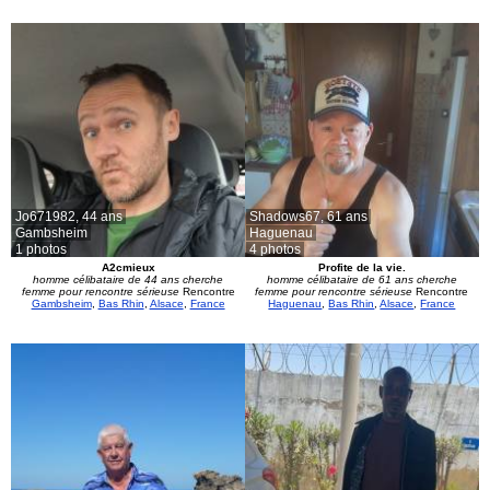
Jo671982,
44 ans
Shadows67,
61 ans
Gambsheim
Haguenau
1 photos
4 photos
A2cmieux
Profite de la vie.
homme célibataire de 44 ans cherche
homme célibataire de 61 ans cherche
femme pour rencontre sérieuse
Rencontre
femme pour rencontre sérieuse
Rencontre
Gambsheim
,
Bas Rhin
,
Alsace
,
France
Haguenau
,
Bas Rhin
,
Alsace
,
France