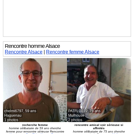
Rencontre homme Alsace
Rencontre Alsace
|
Rencontre femme Alsace
chelmi6797,
59 ans
PATFLO222,
75 ans
Haguenau
Mulhouse
1 photos
2 photos
recherche femme
rencontre amical voir sérieuse si
homme célibataire de 59 ans cherche
affinités
femme pour rencontre sérieuse
Rencontre
homme célibataire de 75 ans cherche