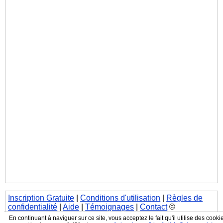
Inscription Gratuite
|
Conditions d'utilisation
|
Règles de
confidentialité
|
Aide
|
Témoignages
|
Contact
©
JeContacte.com, Tous droits réservés
En continuant à naviguer sur ce site, vous acceptez le fait qu'il utilise des cooki