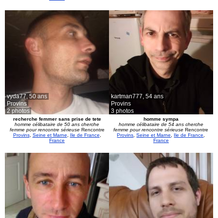
vyda77,
50 ans
kartman777,
54 ans
Provins
Provins
2 photos
3 photos
recherche femmer sans prise de tete
homme sympa
homme célibataire de 50 ans cherche
homme célibataire de 54 ans cherche
femme pour rencontre sérieuse
Rencontre
femme pour rencontre sérieuse
Rencontre
Provins
,
Seine et Marne
,
Ile de France
,
Provins
,
Seine et Marne
,
Ile de France
,
France
France