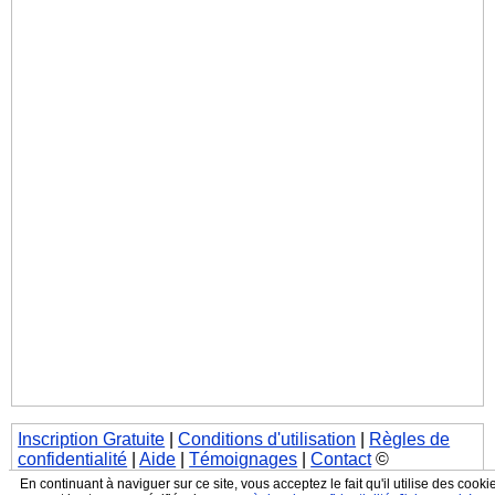
Inscription Gratuite
|
Conditions d'utilisation
|
Règles de
confidentialité
|
Aide
|
Témoignages
|
Contact
©
JeContacte.com, Tous droits réservés
En continuant à naviguer sur ce site, vous acceptez le fait qu'il utilise des cooki