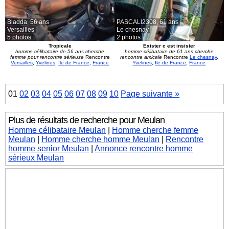
Bladda,
56 ans
PASCALl2308,
61 ans
Versailles
Le chesnay
5 photos
2 photos
Tropicale
Exister c est insister
homme célibataire de 56 ans cherche
homme célibataire de 61 ans cherche
femme pour rencontre sérieuse
Rencontre
rencontre amicale
Rencontre
Le chesnay
,
Versailles
,
Yvelines
,
Ile de France
,
France
Yvelines
,
Ile de France
,
France
01
02
03
04
05
06
07
08
09
10
Page suivante »
Plus de résultats de recherche pour Meulan
Homme célibataire Meulan
|
Homme cherche femme
Meulan
|
Homme cherche homme Meulan
|
Rencontre
homme senior Meulan
|
Annonce rencontre homme
sérieux Meulan