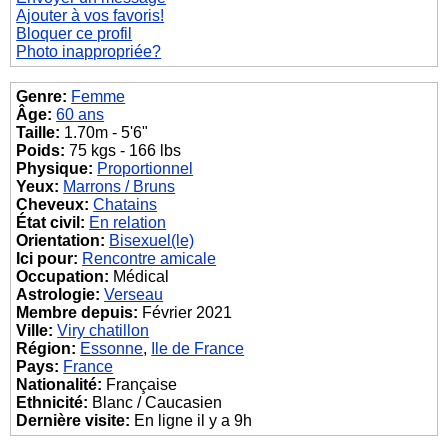
Ajouter à vos favoris!
Bloquer ce profil
Photo inappropriée?
Genre:
Femme
Âge:
60 ans
Taille:
1.70m - 5'6"
Poids:
75 kgs - 166 lbs
Physique:
Proportionnel
Yeux:
Marrons / Bruns
Cheveux:
Chatains
État civil:
En relation
Orientation:
Bisexuel(le)
Ici pour:
Rencontre amicale
Occupation:
Médical
Astrologie:
Verseau
Membre depuis:
Février 2021
Ville:
Viry chatillon
Région:
Essonne
,
Ile de France
Pays:
France
Nationalité:
Française
Ethnicité:
Blanc / Caucasien
Dernière visite:
En ligne il y a 9h