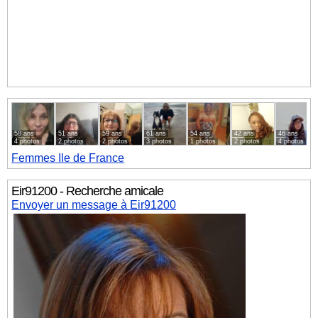
58 ans
51 ans
59 ans
61 ans
54 ans
42 ans
46 ans
4 photos
2 photos
2 photos
3 photos
1 photos
2 photos
4 photos
Femmes
Ile de France
Eir91200 - Recherche amicale
Envoyer un message à Eir91200