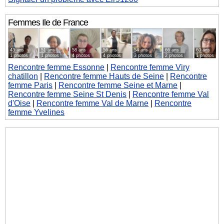
Femmes
Ile de France
43 ans
51 ans
58 ans
56 ans
54 ans
66 ans
60 ans
1 photos
1 photos
4 photos
4 photos
3 photos
2 photos
1 photos
Rencontre femme Essonne
|
Rencontre femme Viry
chatillon
|
Rencontre femme Hauts de Seine
|
Rencontre
femme Paris
|
Rencontre femme Seine et Marne
|
Rencontre femme Seine St Denis
|
Rencontre femme Val
d'Oise
|
Rencontre femme Val de Marne
|
Rencontre
femme Yvelines