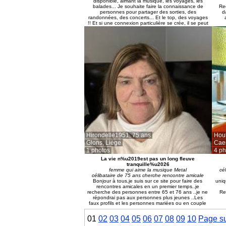
disponible, aimant la musique, les voyages, les
balades... Je souhaite faire la connaissance de
Re
personnes pour partager des sorties, des
d
randonnées, des concerts... Et le top, des voyages
!! Et si une connexion particulière se crée, il se peut
que "j'ouvrirais mes ailes !" (Sourire)
res
Rencontre
Villeneuve les avignon
,
Gard
,
Un 
Languedoc Roussillon
,
France
Che
de 
Hirondelle1951,
75 ans
Hou
Glons
, Liège
Cae
1 photos
4 ph
La vie n%u2019est pas un long fleuve
tranquille%u2026
femme qui aime la musique Metal
cé
célibataire de 75 ans cherche rencontre amicale
Bonjour à tous,je suis sur ce site pour faire des
uniq
rencontres amicales en un premier temps..je
recherche des personnes entre 65 et 76 ans ..je ne
Re
répondrai pas aux personnes plus jeunes ..Les
faux profils et les personnes mariées ou en couple
ne seront pas les bienvenus.uniquement des
personnes de la région liégeoise.ps:Si vous
01
02
03
04
05
06
07
08
09
10
Page su
cherchez de quoi vous distraire, merci de passer au
profil...