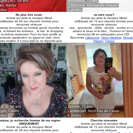
agne1957,
69 ans
doudhkaia,
73 ans
les
, Namur
Lillebonne
, Normandie (Haute)
otos
1 photos
Ne plus être seule
ou etes vous?
femme qui aime la musique Metal
femme qui aime la musique Metal
célibataire de 69 ans cherche homme pour
célibataire de 73 ans cherche homme pou
rencontre sérieuse
rencontre sérieuse
imerais rencontrer un homme gentil, honnête et
vive , spontanée , drôle , sincère , tendre et c
le. et Aimant les animaux. , la mer ,le shopping.
aimant le beau et le bien , l'humour et l'amo
 tv,cinéma restaurant. Pour les faux profils, je
recherche Mr en adéquation pour CDI .
emande rapidement un appel en visio ,donc
Rencontre
Lillebonne
,
Seine Maritime
,
Norma
issez tomber. S il vous plaît je ne réponds plus
(Haute)
,
France
 personnes en dessous de 62ans, et pas plus
74 ans, merci beaucoup. Pas de fumeurs. .Je
ne conduis plus. J aime les musées et v...
encontre
Seilles
,
Andenne
,
Namur
,
Belgique
JE18,
56 ans
Zelmire,
71 ans
rges
, Centre
Lambersart
, Nord Pas de Calais
otos
6 photos
onjour, je recherche homme de ma region
Cherche rencontre
UNIQUEMENT
femme qui aime la musique Metal
femme qui aime la musique Metal
célibataire de 71 ans cherche homme pou
célibataire de 56 ans cherche homme pour
rencontre sérieuse