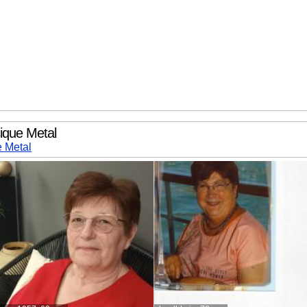
ique Metal
 Metal