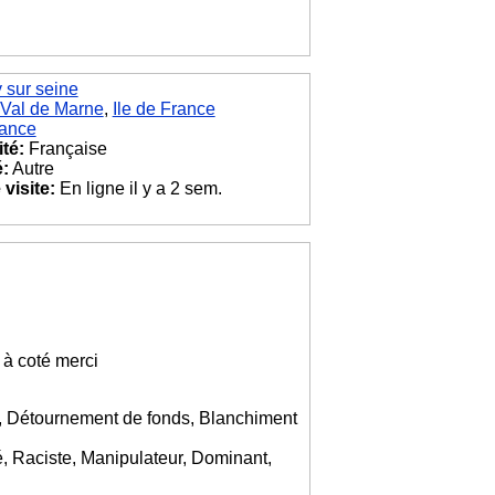
y sur seine
Val de Marne
,
Ile de France
ance
ité:
Française
é:
Autre
visite:
En ligne il y a 2 sem.
 à coté merci
ns, Détournement de fonds, Blanchiment
é, Raciste, Manipulateur, Dominant,