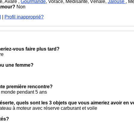
, Avare ,
Gourmande
, Vorace, Medisante, Vénale,
Jalouse
, M
 amour?
Non
l
|
Profil inapproprié?
eriez-vous faire plus tard?
re
 ou une femme?
oute première rencontre?
u monde pendant 5 ans
éserte, quels sont les 3 objets que vous aimeriez avoir en 
bateau à moteur avec réserve carburant et voile
tés?