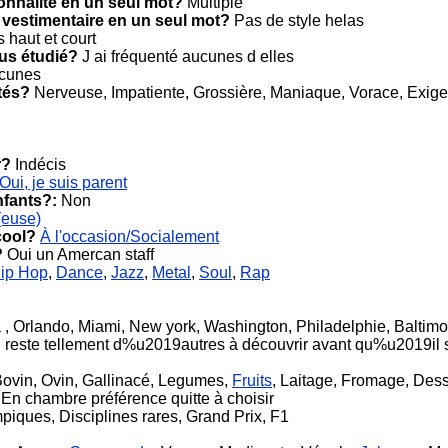
onnalité en un seul mot?
Multiple
 vestimentaire en un seul mot?
Pas de style helas
 haut et court
ous étudié?
J ai fréquenté aucunes d elles
cunes
tés?
Nerveuse, Impatiente, Grossière, Maniaque, Vorace, Exige
r?
Indécis
Oui, je suis parent
nfants?:
Non
(euse)
cool?
À l'occasion/Socialement
?
Oui un Amercan staff
ip Hop
,
Dance
,
Jazz
,
Metal
,
Soul
,
Rap
 Orlando, Miami, New york, Washington, Philadelphie, Baltimor
n reste tellement d%u2019autres à découvrir avant qu%u2019il so
Bovin, Ovin, Gallinacé, Legumes,
Fruits
, Laitage, Fromage, Dess
 En chambre préférence quitte à choisir
iques, Disciplines rares, Grand Prix, F1