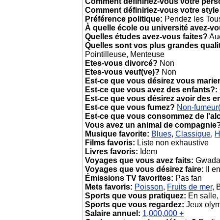
Comment définiriez-vous votre pers
Comment définiriez-vous votre style
Préférence politique:
Pendez les Tous
À quelle école ou université avez-v
Quelles études avez-vous faites?
Au
Quelles sont vos plus grandes quali
Pointilleuse, Menteuse
Etes-vous divorcé?
Non
Etes-vous veuf(ve)?
Non
Est-ce que vous désirez vous marie
Est-ce que vous avez des enfants?:
Est-ce que vous désirez avoir des e
Est-ce que vous fumez?
Non-fumeur
Est-ce que vous consommez de l'al
Vous avez un animal de compagnie
Musique favorite:
Blues
,
Classique
,
H
Films favoris:
Liste non exhaustive
Livres favoris:
Idem
Voyages que vous avez faits:
Gwada ,
Voyages que vous désirez faire:
Il e
Émissions TV favorites:
Pas fan
Mets favoris:
Poisson
,
Fruits de mer
, 
Sports que vous pratiquez:
En salle,
Sports que vous regardez:
Jeux olymp
Salaire annuel:
1,000,000 +