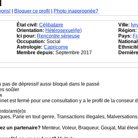
voris!
|
Bloquer ce profil
|
Photo inappropriée?
État civil:
Célibataire
Ville:
Ivr
Orientation:
Hétérosexuel(le)
Région:
Ici pour:
Rencontre sérieuse
Pays:
Fr
Occupation:
Social
National
Astrologie:
Capricorne
Ethnicit
Membre depuis:
Septembre 2017
Dernière 
s pas de dépressif aussi bloqué dans le passé
es soûler
x
et est fermé pour une consultation y a le profil de la conseur d
esto/ami(e)s
ues, Parie en tout genre, Transactions illegales, Malversatio
ez un partenaire?
Menteur, Voleur, Braqueur, Goujat, Mal élev