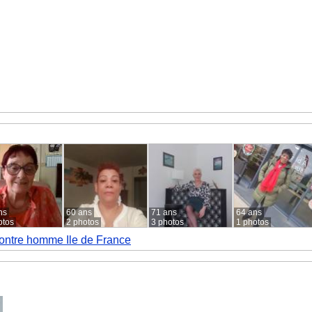
ns
60 ans
71 ans
64 ans
otos
2 photos
3 photos
1 photos
ntre homme Ile de France