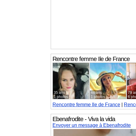
Rencontre femme
Ile de France
35 ans
46 ans
79 a
1 photos
1 photos
6 ph
Rencontre femme
Ile de France
|
Renco
Ebenafrodite - Viva la vida
Envoyer un message à Ebenafrodite