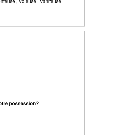
enteuse , Voleuse , Vaniteuse
votre possession?