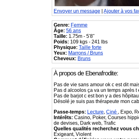
Envoyer un message
|
Ajouter à vos fa
Genre:
Femme
Âge:
56 ans
Taille:
1.75m - 5'8"
Poids:
109 kgs - 241 lbs
Physique:
Taille forte
Yeux:
Marrons / Bruns
Cheveux:
Bruns
À propos de Ebenafrodite:
Pas de vie sans amour ok c est dit mai
Pas d alcoolos ça va un temps après t 
Pas de barjot c est bon y a des hôpitau
Désolé je suis pas thérapeute mon cabin
Passe-temps:
Lecture
,
Ciné
, Expo, R
Intérêts:
Casino, Poker, Courses hippiq
de devises, Dark web, Trafic
Quelles qualités recherchez vous ch
Exigeant, Violent