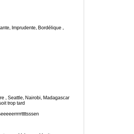
ante, Imprudente, Bordélique ,
e , Seattle, Nairobi, Madagascar
it trop tard
eeeeerrrrrttttsssen