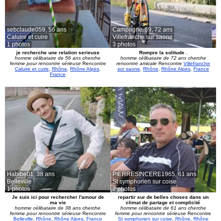
sebclaude059,
56 ans
Campagne-69,
72 ans
Caluire et cuire
Villefranche sur saone
1 photos
3 photos
je recherche une relation serieuse
Rompre la solitude .
homme célibataire de 56 ans cherche
homme célibataire de 72 ans cherche
femme pour rencontre sérieuse
Rencontre
rencontre amicale
Rencontre
Villefranche
Caluire et cuire
,
Rhône
,
Rhône Alpes
,
sur saone
,
Rhône
,
Rhône Alpes
,
France
France
Habibe01,
38 ans
PIERRESINCERE1965,
61 ans
Belleville
St symphorien sur coise
1 photos
2 photos
Je suis ici pour rechercher l'amour de
repartir sur de belles choses dans un
ma vie
climat de partage et complicité
homme célibataire de 38 ans cherche
homme célibataire de 61 ans cherche
femme pour rencontre sérieuse
Rencontre
femme pour rencontre sérieuse
Rencontre
Belleville
,
Rhône
,
Rhône Alpes
,
France
St symphorien sur coise
,
Rhône
,
Rhône