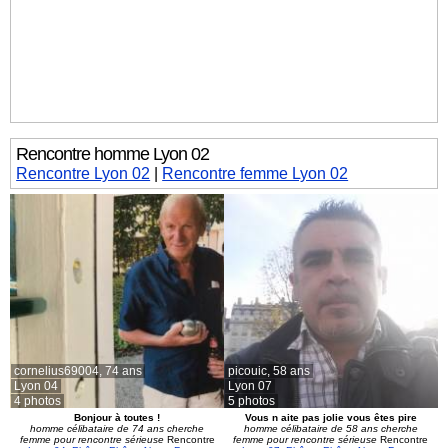
Rencontre homme Lyon 02
Rencontre Lyon 02
|
Rencontre femme Lyon 02
cornelius69004,
74 ans
picouic,
58 ans
Lyon 04
Lyon 07
4 photos
5 photos
Bonjour à toutes !
Vous n aite pas jolie vous êtes pire
homme célibataire de 74 ans cherche
homme célibataire de 58 ans cherche
femme pour rencontre sérieuse
Rencontre
femme pour rencontre sérieuse
Rencontre