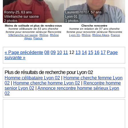
Ronny-25,
63 ans
Laurent070707,
57 ans
Villefranche sur saone
Lyon 01
2 photos
1 photos
Moins de solitude et plus de rendez-vous
Cherche rencontre
homme célibataire de 63 ans cherche
homme en relation de 57 ans cherche
femme pour rencontre sérieuse
Rencontre
femme pour rencontre sérieuse
Rencontre
Villefranche sur saone
,
Rhône
,
Rhône
Lyon 01
,
Rhône
,
Rhône Alpes
,
France
Alpes
,
France
« Page précédente
08
09
10
11
12
13
14
15
16
17
Page
suivante »
Plus de résultats de recherche pour Lyon 02
Homme célibataire Lyon 02
|
Homme cherche femme Lyon
02
|
Homme cherche homme Lyon 02
|
Rencontre homme
senior Lyon 02
|
Annonce rencontre homme sérieux Lyon
02