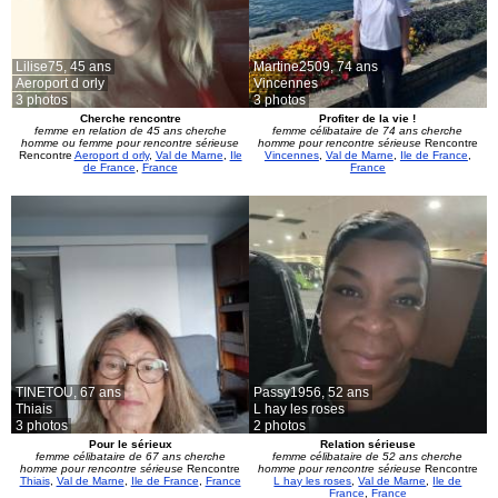
Lilise75,
45 ans
Martine2509,
74 ans
Aeroport d orly
Vincennes
3 photos
3 photos
Cherche rencontre
Profiter de la vie !
femme en relation de 45 ans cherche
femme célibataire de 74 ans cherche
homme ou femme pour rencontre sérieuse
homme pour rencontre sérieuse
Rencontre
Rencontre
Aeroport d orly
,
Val de Marne
,
Ile
Vincennes
,
Val de Marne
,
Ile de France
,
de France
,
France
France
TINETOU,
67 ans
Passy1956,
52 ans
Thiais
L hay les roses
3 photos
2 photos
Pour le sérieux
Relation sérieuse
femme célibataire de 67 ans cherche
femme célibataire de 52 ans cherche
homme pour rencontre sérieuse
Rencontre
homme pour rencontre sérieuse
Rencontre
Thiais
,
Val de Marne
,
Ile de France
,
France
L hay les roses
,
Val de Marne
,
Ile de
France
,
France