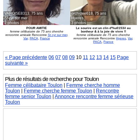
VAROISE8313,
75 ans
orchidee618,
75 ans
St cyr sur mer
Hyeres
2 photos
3 photos
POUR AMITIE
Le sourire est un clin d'%u0153il au
femme célibataire de 75 ans cherche
bonheur & à la joie de vivre !!
rencontre amicale
Rencontre
St cyr sur mer
,
femme célibataire de 75 ans cherche
Var
,
PACA
,
France
rencontre amicale
Rencontre
Hyeres
,
Var
,
PACA
,
France
« Page précédente
06
07
08
09
10
11
12
13
14
15
Page
suivante »
Plus de résultats de recherche pour Toulon
Femme célibataire Toulon
|
Femme cherche homme
Toulon
|
Femme cherche femme Toulon
|
Rencontre
femme senior Toulon
|
Annonce rencontre femme sérieuse
Toulon