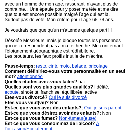
avec un homme de mon age, rassurant, n'ayant plus de
contrainte. . Une épaule pour y poser ma tête et me dire
que tout est encore possible malgré l'age qui est là.
Surtout pas de vote. Mon critère pour l'age 68-78 ans.
Je voudrais que quelqu'un m'attende quelque part !!!
Désolée Messieurs, mais je bloque toutes les personnes
qui ne correspondent pas à ma recherche. Me concernant
l'éloignement géographique est rédhibitoire.
Les brouteurs, les faux profils inutile de m'écrire.
Passe-temps:
resto
,
ciné
,
moto
,
balade
,
bricolage
Comment définiriez-vous votre personnalité en un seul
mot?
attentionnée
Quelles études avez-vous faites?
bac
Quelles sont vos plus grandes qualités?
fidélité,
écoute
, sincérité, franchise, équilibrée, active
Etes-vous divorcé?
Oui je suis divorcé
Etes-vous veuf(ve)?
Non
Est-ce que vous avez des enfants?:
Oui, je suis parent
Est-ce que vous désirez avoir des enfants?:
Non
Est-ce que vous fumez?
Non-fumeur(euse)
Est-ce que vous consommez de l'alcool?
À
l'occasion/Socialement