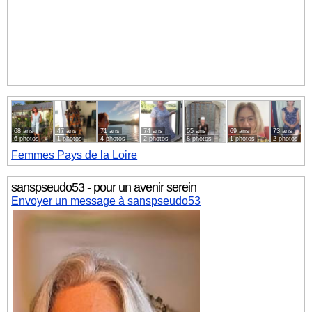
68 ans
47 ans
71 ans
74 ans
55 ans
69 ans
73 ans
6 photos
1 photos
4 photos
2 photos
8 photos
1 photos
2 photos
Femmes
Pays de la Loire
sanspseudo53 - pour un avenir serein
Envoyer un message à sanspseudo53