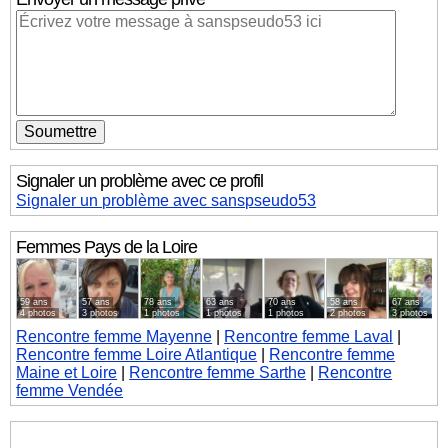
Signaler un problème avec ce profil
Signaler un problème avec sanspseudo53
Femmes
Pays de la Loire
59 ans
57 ans
78 ans
63 ans
70 ans
58 ans
67 ans
4 photos
3 photos
1 photos
1 photos
1 photos
2 photos
3 photos
Rencontre femme Mayenne
|
Rencontre femme Laval
|
Rencontre femme Loire Atlantique
|
Rencontre femme
Maine et Loire
|
Rencontre femme Sarthe
|
Rencontre
femme Vendée