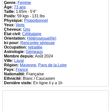
Genre:
Femme
Âge:
73 ans
Taille:
1.65m - 5'4"
Poids:
59 kgs - 131 lbs
Physique:
Proportionnel
Yeux:
Verts
Cheveux:
Gris
État civil:
Célibataire
Orientation:
Hétérosexuel(le)
Ici pour:
Rencontre sérieuse
Occupation:
retraitée
Astrologie:
Gémeaux
Membre depuis:
Août 2024
Ville:
Laval
Région:
Mayenne
,
Pays de la Loire
Pays:
France
Nationalité:
Française
Ethnicité:
Blanc / Caucasien
Dernière visite:
En ligne il y a 1h