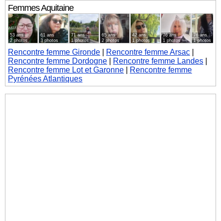
Femmes
Aquitaine
53 ans
61 ans
71 ans
65 ans
42 ans
76 ans
76 ans
2 photos
3 photos
1 photos
2 photos
1 photos
1 photos
1 photos
Rencontre femme Gironde
|
Rencontre femme Arsac
|
Rencontre femme Dordogne
|
Rencontre femme Landes
|
Rencontre femme Lot et Garonne
|
Rencontre femme
Pyrénées Atlantiques