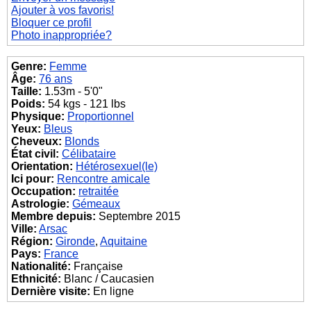
Ajouter à vos favoris!
Bloquer ce profil
Photo inappropriée?
Genre:
Femme
Âge:
76 ans
Taille:
1.53m - 5'0"
Poids:
54 kgs - 121 lbs
Physique:
Proportionnel
Yeux:
Bleus
Cheveux:
Blonds
État civil:
Célibataire
Orientation:
Hétérosexuel(le)
Ici pour:
Rencontre amicale
Occupation:
retraitée
Astrologie:
Gémeaux
Membre depuis:
Septembre 2015
Ville:
Arsac
Région:
Gironde
,
Aquitaine
Pays:
France
Nationalité:
Française
Ethnicité:
Blanc / Caucasien
Dernière visite:
En ligne