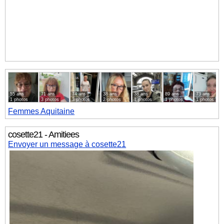
55 ans
71 ans
74 ans
38 ans
38 ans
89 ans
73 ans
1 photos
3 photos
3 photos
2 photos
1 photos
1 photos
1 photos
Femmes
Aquitaine
cosette21 - Amitiees
Envoyer un message à cosette21