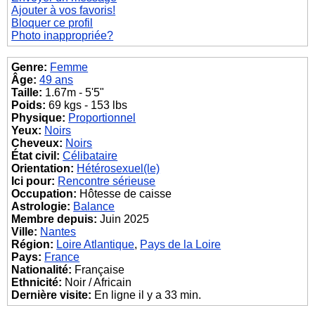
Ajouter à vos favoris!
Bloquer ce profil
Photo inappropriée?
Genre:
Femme
Âge:
49 ans
Taille:
1.67m - 5'5"
Poids:
69 kgs - 153 lbs
Physique:
Proportionnel
Yeux:
Noirs
Cheveux:
Noirs
État civil:
Célibataire
Orientation:
Hétérosexuel(le)
Ici pour:
Rencontre sérieuse
Occupation:
Hôtesse de caisse
Astrologie:
Balance
Membre depuis:
Juin 2025
Ville:
Nantes
Région:
Loire Atlantique
,
Pays de la Loire
Pays:
France
Nationalité:
Française
Ethnicité:
Noir / Africain
Dernière visite:
En ligne il y a 33 min.