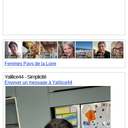
61 ans
43 ans
61 ans
60 ans
74 ans
68 ans
62 ans
3 photos
1 photos
4 photos
2 photos
2 photos
5 photos
2 photos
Femmes
Pays de la Loire
Yalilice44 - Simplicité
Envoyer un message à Yalilice44