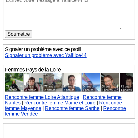
Signaler un problème avec ce profil
Signaler un problème avec Yalilice44
Femmes
Pays de la Loire
73 ans
56 ans
77 ans
47 ans
54 ans
68 ans
73 ans
1 photos
3 photos
2 photos
2 photos
1 photos
3 photos
1 photos
Rencontre femme Loire Atlantique
|
Rencontre femme
Nantes
|
Rencontre femme Maine et Loire
|
Rencontre
femme Mayenne
|
Rencontre femme Sarthe
|
Rencontre
femme Vendée