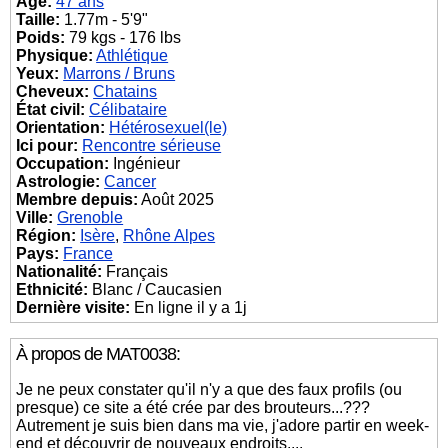
Âge:
47 ans
Taille:
1.77m - 5'9"
Poids:
79 kgs - 176 lbs
Physique:
Athlétique
Yeux:
Marrons / Bruns
Cheveux:
Chatains
État civil:
Célibataire
Orientation:
Hétérosexuel(le)
Ici pour:
Rencontre sérieuse
Occupation:
Ingénieur
Astrologie:
Cancer
Membre depuis:
Août 2025
Ville:
Grenoble
Région:
Isère
,
Rhône Alpes
Pays:
France
Nationalité:
Français
Ethnicité:
Blanc / Caucasien
Dernière visite:
En ligne il y a 1j
À propos de MAT0038:
Je ne peux constater qu'il n'y a que des faux profils (ou
presque) ce site a été crée par des brouteurs...???
Autrement je suis bien dans ma vie, j'adore partir en week-
end et découvrir de nouveaux endroits....