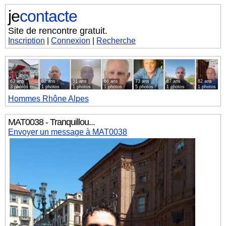
je
contacte
Site de rencontre gratuit.
Inscription
|
Connexion
|
Recherche
63 ans
62 ans
51 ans
66 ans
73 ans
67 ans
82 ans
3 photos
1 photos
1 photos
1 photos
5 photos
1 photos
1 photos
Hommes
Rhône Alpes
MAT0038 - Tranquillou...
Envoyer un message à MAT0038