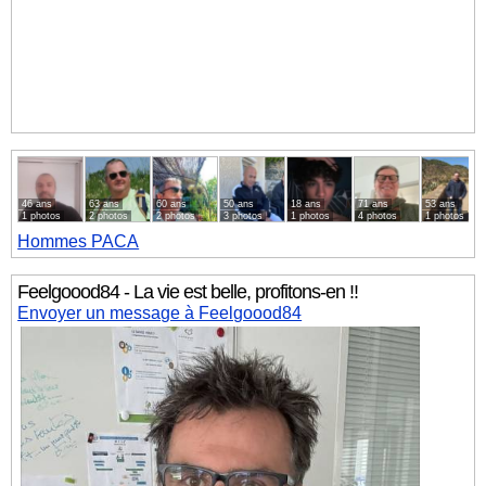
46 ans
63 ans
60 ans
50 ans
18 ans
71 ans
53 ans
1 photos
2 photos
2 photos
3 photos
1 photos
4 photos
1 photos
Hommes
PACA
Feelgoood84 - La vie est belle, profitons-en !!
Envoyer un message à Feelgoood84