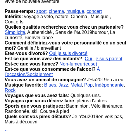
vivre de nouvelle aventure
Passe-temps:
sport
,
cinema
,
musique
,
concert
Intérêts:
voyage a velo, nature, Cinema , Musique ,
Concerts
Quelles qualités recherchez vous chez un partenaire?
Simplicité
, Authenticité , Sens de l%u2019humour, La
curiosité, Bienveillance
Comment définiriez-vous votre personnalité en un seul
mot?
Gentille / bienveillant
Etes-vous divorcé?
Oui je suis divorcé
Est-ce que vous avez des enfants?:
Oui, je suis parent
Est-ce que vous fumez?
Non-fumeur(euse)
Est-ce que vous consommez de l'alcool?
À
l'occasion/Socialement
Vous avez un animal de compagnie?
J%u2019en ai eu
Musique favorite:
Blues
,
Jazz
,
Metal
,
Pop
,
Indépendante
,
Rock
Voyages que vous avez faits:
Quelques-uns.
Voyages que vous désirez faire:
pleins d'autres
Sports que vous pratiquez:
Badminton, Vélo itinérance,
Randonnée, ski, Course à pied
Quels sont vos pires défauts?
Je n%u2019en vois pas,
Mais à découvrir