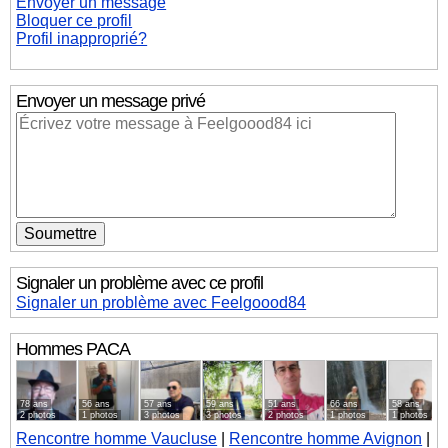
Envoyer un message
Bloquer ce profil
Profil inapproprié?
Envoyer un message privé
Signaler un problème avec ce profil
Signaler un problème avec Feelgoood84
Hommes
PACA
78 ans
56 ans
57 ans
59 ans
51 ans
66 ans
58 ans
2 photos
1 photos
3 photos
3 photos
2 photos
1 photos
1 photos
Rencontre homme Vaucluse
|
Rencontre homme Avignon
|