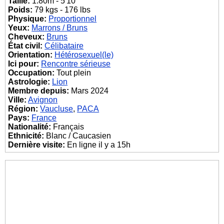
Taille:
1.80m - 5'10"
Poids:
79 kgs - 176 lbs
Physique:
Proportionnel
Yeux:
Marrons / Bruns
Cheveux:
Bruns
État civil:
Célibataire
Orientation:
Hétérosexuel(le)
Ici pour:
Rencontre sérieuse
Occupation:
Tout plein
Astrologie:
Lion
Membre depuis:
Mars 2024
Ville:
Avignon
Région:
Vaucluse
,
PACA
Pays:
France
Nationalité:
Français
Ethnicité:
Blanc / Caucasien
Dernière visite:
En ligne il y a 15h