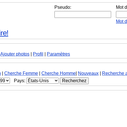
Pseudo:
Mot d
Mot 
re!
|
Ajouter photos
|
Profil
|
Paramètres
h
|
Cherche Femme
|
Cherche Homme
|
Nouveaux
|
Recherche 
Pays: