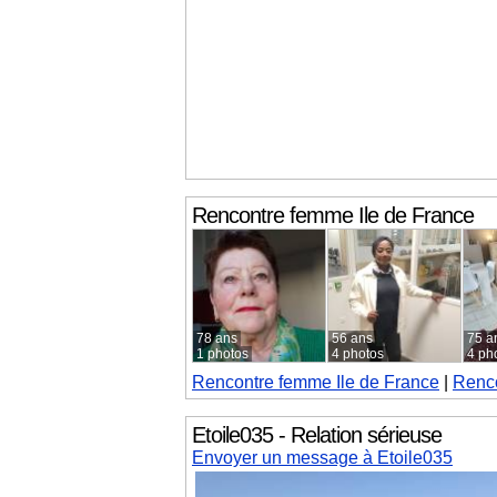
Rencontre femme
Ile de France
78 ans
56 ans
75 a
1 photos
4 photos
4 ph
Rencontre femme
Ile de France
|
Renco
Etoile035 - Relation sérieuse
Envoyer un message à Etoile035