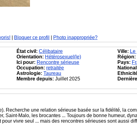
voris!
|
Bloquer ce profil
|
Photo inappropriée?
État civil:
Célibataire
Ville:
Le 
Orientation:
Hétérosexuel(le)
Région:
Ici pour:
Rencontre sérieuse
Pays:
Fr
Occupation:
retraitée
National
Astrologie:
Taureau
Ethnicit
Membre depuis:
Juillet 2025
Dernière 
). Recherche une relation sérieuse basée sur la fidélité, la comp
 mer, Saint-Malo, les brocantes ... Toujours de bonne humeur, dyna
 pour vivre seul ... mais des rencontres sérieuses sont aussi diffi