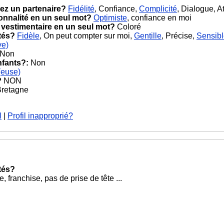
ez un partenaire?
Fidélité
, Confiance,
Complicité
, Dialogue, A
onnalité en un seul mot?
Optimiste
, confiance en moi
 vestimentaire en un seul mot?
Coloré
tés?
Fidèle
, On peut compter sur moi,
Gentille
, Précise,
Sensib
ve)
Non
nfants?:
Non
(euse)
?
NON
 Bretagne
l
|
Profil inapproprié?
tés?
re, franchise, pas de prise de tête ...