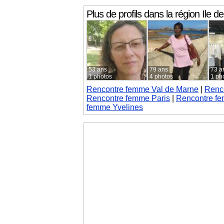
Plus de profils dans la région
Ile d
53 ans
79 ans
73 a
1 photos
4 photos
1 ph
Rencontre femme Val de Marne
|
Renc
Rencontre femme Paris
|
Rencontre fe
femme Yvelines