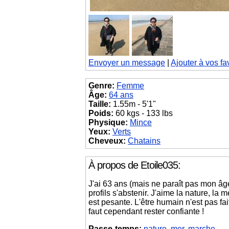
Envoyer un message
|
Ajouter à vos fa
Genre:
Femme
Âge:
64 ans
Taille:
1.55m - 5'1"
Poids:
60 kgs - 133 lbs
Physique:
Mince
Yeux:
Verts
Cheveux:
Chatains
À propos de Etoile035:
J'ai 63 ans (mais ne paraît pas mon âge
profils s'abstenir. J'aime la nature, la
est pesante. L'être humain n'est pas fait
faut cependant rester confiante !
Passe-temps:
nature
,
mer
,
marche