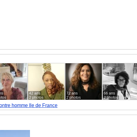
ns
42 ans
72 ans
66 ans
otos
2 photos
2 photos
2 photos
ntre homme Ile de France