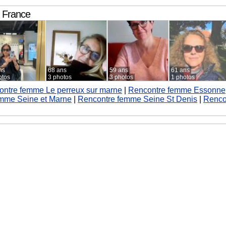
e France
ns
68 ans
59 ans
61 ans
otos
3 photos
3 photos
1 photos
ontre femme Le perreux sur marne
|
Rencontre femme Essonne
mme Seine et Marne
|
Rencontre femme Seine St Denis
|
Renco