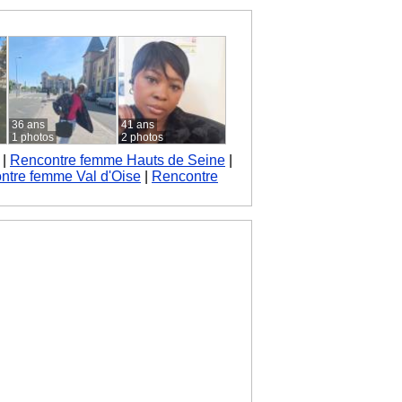
36 ans
41 ans
1 photos
2 photos
|
Rencontre femme Hauts de Seine
|
ntre femme Val d'Oise
|
Rencontre