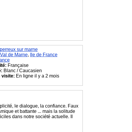
perreux sur marne
Val de Marne
,
Ile de France
ance
ité:
Française
é:
Blanc / Caucasien
visite:
En ligne il y a 2 mois
licité, le dialogue, la confiance. Faux
mique et battante ... mais la solitude
ciles dans notre société actuelle. Il