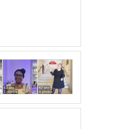
63 ans
62 ans
1 photos
4 photos