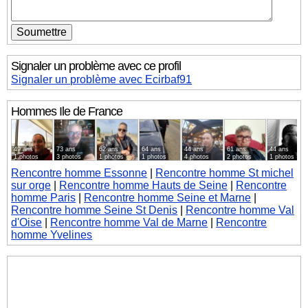
Signaler un problème avec ce profil
Signaler un problème avec Ecirbaf91
Hommes
Ile de France
49 ans
73 ans
62 ans
64 ans
44 ans
61 ans
44 ans
1 photos
3 photos
1 photos
1 photos
4 photos
2 photos
1 photos
Rencontre homme Essonne
|
Rencontre homme St michel
sur orge
|
Rencontre homme Hauts de Seine
|
Rencontre
homme Paris
|
Rencontre homme Seine et Marne
|
Rencontre homme Seine St Denis
|
Rencontre homme Val
d'Oise
|
Rencontre homme Val de Marne
|
Rencontre
homme Yvelines