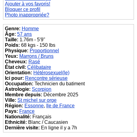
Ajouter à vos favoris!
Bloquer ce profil
Photo inappropriée?
Genre:
Homme
Âge:
57 ans
Taille:
1.76m - 5'9"
Poids:
68 kgs - 150 lbs
Physique:
Proportionnel
Yeux:
Marrons / Bruns
Cheveux:
Rasé
État civil:
Célibataire
Orientation:
Hétérosexuel(le)
Ici pour:
Rencontre sérieuse
Occupation:
Technicien du batiment
Astrologie:
Scorpion
Membre depuis:
Décembre 2025
Ville:
St michel sur orge
Région:
Essonne
,
Ile de France
Pays:
France
Nationalité:
Français
Ethnicité:
Blanc / Caucasien
Dernière visite:
En ligne il y a 7h