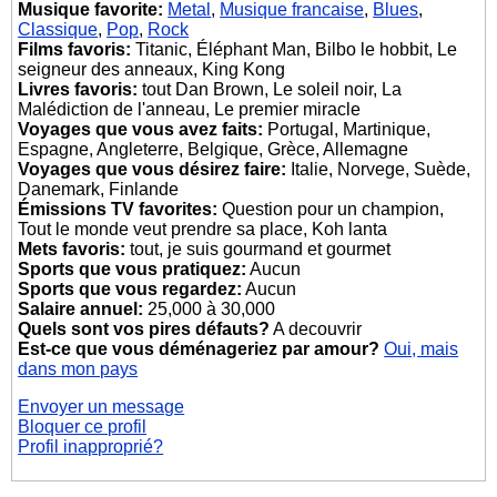
Musique favorite:
Metal
,
Musique francaise
,
Blues
,
Classique
,
Pop
,
Rock
Films favoris:
Titanic, Éléphant Man, Bilbo le hobbit, Le
seigneur des anneaux, King Kong
Livres favoris:
tout Dan Brown, Le soleil noir, La
Malédiction de l'anneau, Le premier miracle
Voyages que vous avez faits:
Portugal, Martinique,
Espagne, Angleterre, Belgique, Grèce, Allemagne
Voyages que vous désirez faire:
Italie, Norvege, Suède,
Danemark, Finlande
Émissions TV favorites:
Question pour un champion,
Tout le monde veut prendre sa place, Koh lanta
Mets favoris:
tout, je suis gourmand et gourmet
Sports que vous pratiquez:
Aucun
Sports que vous regardez:
Aucun
Salaire annuel:
25,000 à 30,000
Quels sont vos pires défauts?
A decouvrir
Est-ce que vous déménageriez par amour?
Oui, mais
dans mon pays
Envoyer un message
Bloquer ce profil
Profil inapproprié?