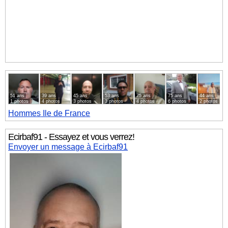
51 ans
39 ans
45 ans
53 ans
75 ans
75 ans
44 ans
1 photos
4 photos
3 photos
3 photos
4 photos
6 photos
2 photos
Hommes
Ile de France
Ecirbaf91 - Essayez et vous verrez!
Envoyer un message à Ecirbaf91